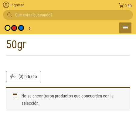
Ingresar
0
$
0
Búsqueda
de
productos
MENÚ
y medio de pago
PRINC
50gr
(0) filtrado
No se encontraron productos que concuerden con la
selección.