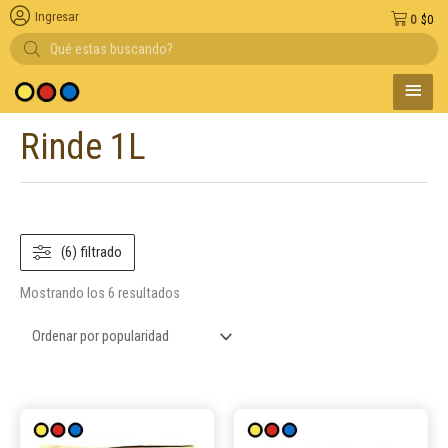
Ingresar
0
$
0
Búsqueda
de
productos
MENÚ
edio de pago
PRINC
Rinde 1L
Ordenado
por
popularidad
(6) filtrado
Mostrando los 6 resultados