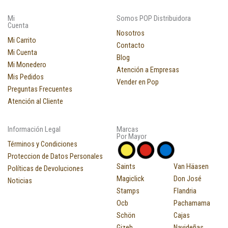
Mi
Somos POP Distribuidora
Cuenta
Nosotros
Mi Carrito
Contacto
Mi Cuenta
Blog
Mi Monedero
Atención a Empresas
Mis Pedidos
Vender en Pop
Preguntas Frecuentes
Atención al Cliente
Información Legal
Marcas
Por Mayor
Términos y Condiciones
Proteccion de Datos Personales
Saints
Van Häasen
Políticas de Devoluciones
Magiclick
Don José
Noticias
Stamps
Flandria
Ocb
Pachamama
Schön
Cajas
Gizeh
Navideñas