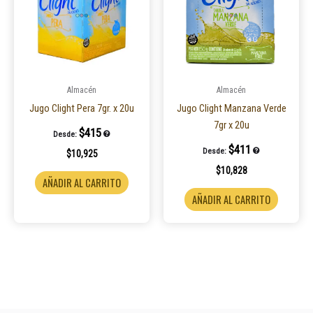
Almacén
Almacén
Jugo Clight Pera 7gr. x 20u
Jugo Clight Manzana Verde
7gr x 20u
$
415
Desde:
$
411
Desde:
$
10,925
$
10,828
AÑADIR AL CARRITO
AÑADIR AL CARRITO