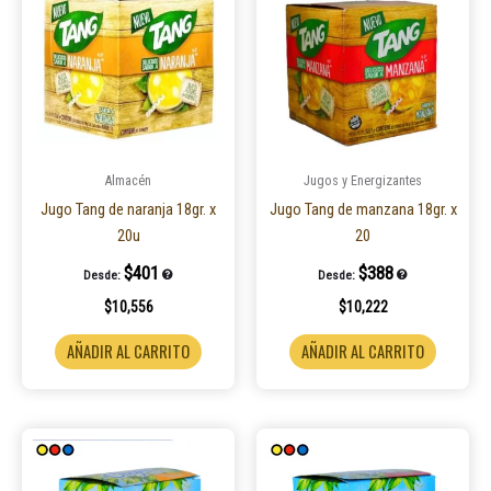
Almacén
Jugos y Energizantes
Jugo Tang de naranja 18gr. x
Jugo Tang de manzana 18gr. x
20u
20
$
401
$
388
Desde:
Desde:
$
10,556
$
10,222
AÑADIR AL CARRITO
AÑADIR AL CARRITO