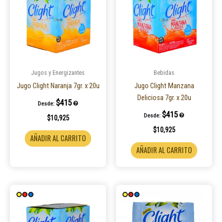
Jugos y Energizantes
Bebidas
Jugo Clight Naranja 7gr. x 20u
Jugo Clight Manzana
Deliciosa 7gr. x 20u
$
415
Desde:
$
415
Desde:
$
10,925
$
10,925
AÑADIR AL CARRITO
AÑADIR AL CARRITO