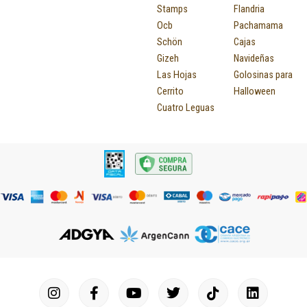
Stamps
Flandria
Ocb
Pachamama
Schön
Cajas
Gizeh
Navideñas
Las Hojas
Golosinas para
Cerrito
Halloween
Cuatro Leguas
I
F
P
Y
T
T
M
I
L
n
a
i
o
u
w
a
c
i