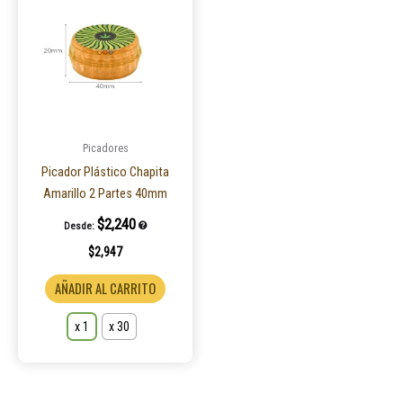
tiene
múltiples
variantes.
Las
opciones
se
pueden
Picadores
elegir
Picador Plástico Chapita
en
Amarillo 2 Partes 40mm
la
$
2,240
Desde:
página
$
2,947
de
producto
AÑADIR AL CARRITO
x 1
x 30