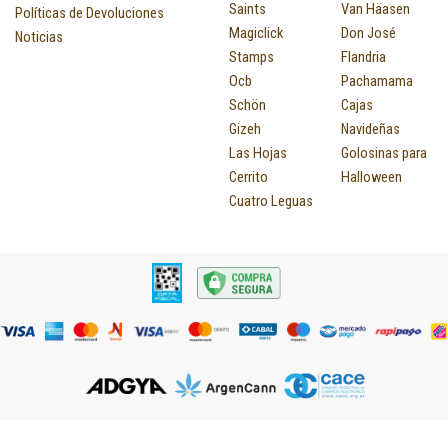
Saints
Van Häasen
Políticas de Devoluciones
Magiclick
Don José
Noticias
Stamps
Flandria
Ocb
Pachamama
Schön
Cajas
Gizeh
Navideñas
Las Hojas
Golosinas para
Cerrito
Halloween
Cuatro Leguas