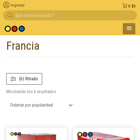
Ingresar
0
$
0
Búsqueda
de
productos
MENÚ
dio de pago
PRINC
Francia
Ordenado
por
popularidad
(6) filtrado
Mostrando los 6 resultados
Este
Este
producto
product