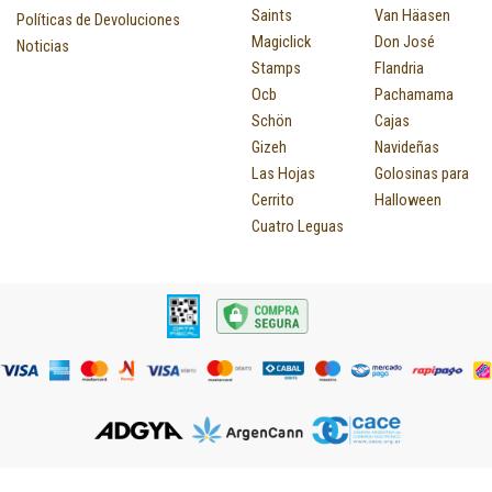
Saints
Van Häasen
Políticas de Devoluciones
Magiclick
Don José
Noticias
Stamps
Flandria
Ocb
Pachamama
Schön
Cajas
Gizeh
Navideñas
Las Hojas
Golosinas para
Cerrito
Halloween
Cuatro Leguas