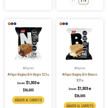
x 1
x 16
Alfajores
Alfajores
Alfajor Bagley B/n Negro X21u
Alfajor Bagley B/n Blanco
X21u
$
1,303
Desde:
$
1,303
Desde:
$
36,005
$
36,005
AÑADIR AL CARRITO
AÑADIR AL CARRITO