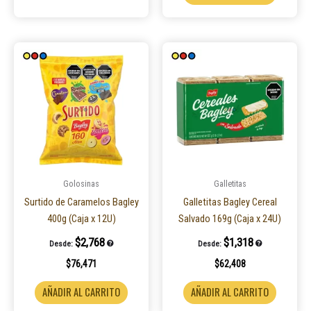
Golosinas
Galletitas
Surtido de Caramelos Bagley
Galletitas Bagley Cereal
400g (Caja x 12U)
Salvado 169g (Caja x 24U)
$
2,768
$
1,318
Desde:
Desde:
$
76,471
$
62,408
AÑADIR AL CARRITO
AÑADIR AL CARRITO