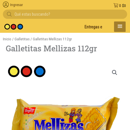
Ingresar
0
$
0
Búsqueda
de
productos
MENÚ
Entregas en el día en AMBA
PRINC
Inicio
/
Galletitas
/ Galletitas Mellizas 112gr
Galletitas Mellizas 112gr