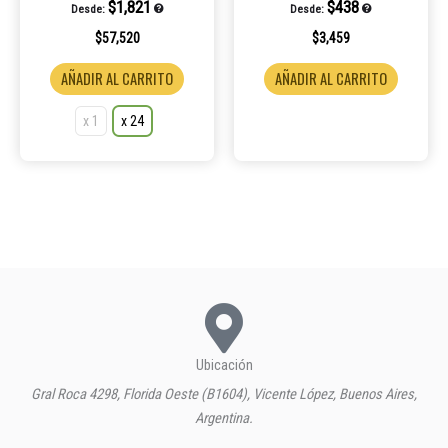
$
1,821
$
438
Desde:
Desde:
página
$
57,520
$
3,459
de
producto
AÑADIR AL CARRITO
AÑADIR AL CARRITO
x 1
x 24
Ubicación
Gral Roca 4298, Florida Oeste (B1604), Vicente López, Buenos Aires,
Argentina.