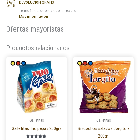
DEVOLUCIÓN GRATIS
Tenés 10 días desde que lo recibís.
Más información
Ofertas mayoristas
Productos relacionados
Este
Este
producto
product
tiene
tiene
múltiples
múltiple
variantes.
variantes
Las
Las
opciones
opcione
se
se
pueden
pueden
Galletitas
Galletitas
elegir
elegir
Galletitas Trio pepas 200grs
Bizcochos salados Jorgito x
en
en
200gr.