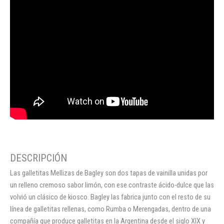
Las galletitas Mellizas de Bagley son dos tapas de vainilla unidas por
un relleno cremoso sabor limón, con ese contraste ácido-dulce que las
volvió un clásico de kiosco. Bagley las fabrica junto con el resto de su
línea de galletitas rellenas, como Rumba o Merengadas, dentro de una
compañía que produce galletitas en la Argentina desde el siglo XIX y