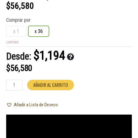
$
56,580
Galletitas
Comprar por
Mellizas
112gr
x 1
x 36
cantidad
LIMPIAR
$
1,194
Desde:
$
56,580
AÑADIR AL CARRITO
Añadir a Lista de Deseos