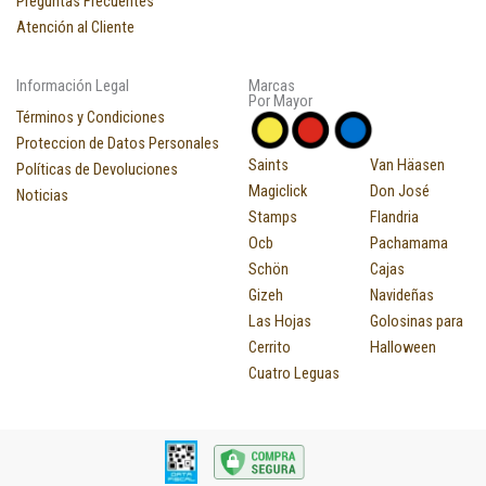
Preguntas Frecuentes
Atención al Cliente
Información Legal
Marcas
Por Mayor
Términos y Condiciones
Proteccion de Datos Personales
Saints
Van Häasen
Políticas de Devoluciones
Magiclick
Don José
Noticias
Stamps
Flandria
Ocb
Pachamama
Schön
Cajas
Gizeh
Navideñas
Las Hojas
Golosinas para
Cerrito
Halloween
Cuatro Leguas