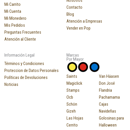
Nosotros
Mi Carrito
Contacto
Mi Cuenta
Blog
Mi Monedero
Atención a Empresas
Mis Pedidos
Vender en Pop
Preguntas Frecuentes
Atención al Cliente
Información Legal
Marcas
Por Mayor
Términos y Condiciones
Proteccion de Datos Personales
Saints
Van Häasen
Políticas de Devoluciones
Magiclick
Don José
Noticias
Stamps
Flandria
Ocb
Pachamama
Schön
Cajas
Gizeh
Navideñas
Las Hojas
Golosinas para
Cerrito
Halloween