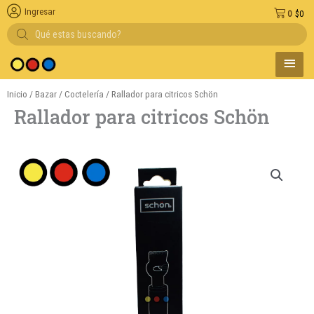
Ingresar
0
$
0
Búsqueda
de
productos
MENÚ
Entregas en el dí
PRINC
Inicio
/
Bazar
/
Coctelería
/ Rallador para citricos Schön
Rallador para citricos Schön