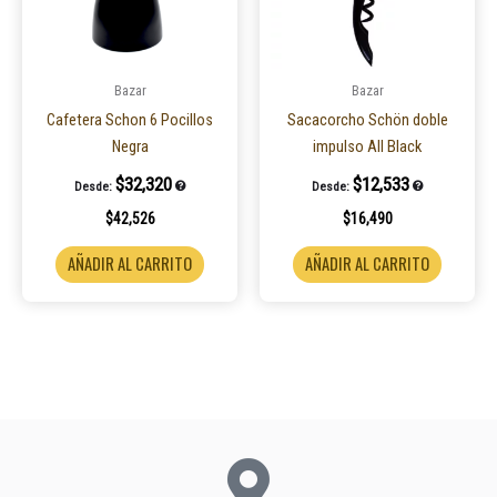
Bazar
Bazar
Cafetera Schon 6 Pocillos
Sacacorcho Schön doble
Negra
impulso All Black
$
32,320
$
12,533
Desde:
Desde:
$
42,526
$
16,490
AÑADIR AL CARRITO
AÑADIR AL CARRITO