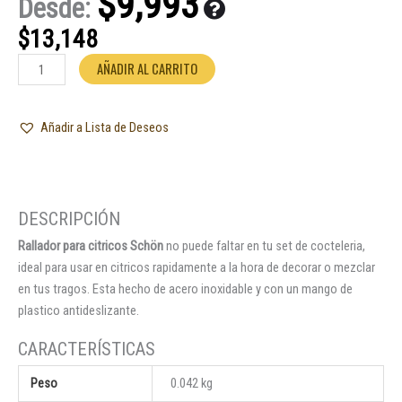
$
9,993
Desde:
$
13,148
Rallador
AÑADIR AL CARRITO
para
citricos
Añadir a Lista de Deseos
Schön
cantidad
Rallador para citricos Schön
no puede faltar en tu set de cocteleria,
ideal para usar en citricos rapidamente a la hora de decorar o mezclar
en tus tragos. Esta hecho de acero inoxidable y con un mango de
plastico antideslizante.
Peso
0.042 kg