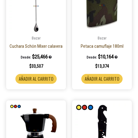
Bazar
Bazar
Cuchara Schön Mixer calavera
Petaca camuflaje 180ml
$
25,466
$
10,164
Desde:
Desde:
$
33,507
$
13,374
AÑADIR AL CARRITO
AÑADIR AL CARRITO