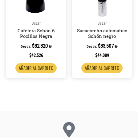
Bazar
Bazar
Cafetera Schon 6
Sacacorcho automático
Pocillos Negra
Schön negro
$
32,320
$
33,507
Desde:
Desde:
$
42,526
$
44,089
AÑADIR AL CARRITO
AÑADIR AL CARRITO