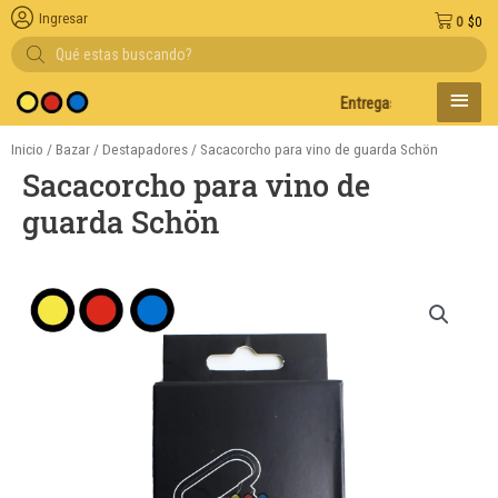
Ingresar
0
$
0
Búsqueda
de
productos
MENÚ
Entregas en el día en AMBA
PRINC
Inicio
/
Bazar
/
Destapadores
/ Sacacorcho para vino de guarda Schön
Sacacorcho para vino de
guarda Schön