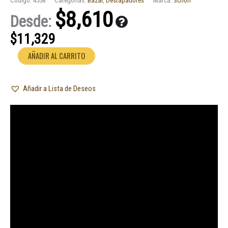
Código:
4558
Categorías:
Bazar
,
Destapadores
Marca:
Schön
$
8,610
Desde:
$
11,329
Sacacorcho
AÑADIR AL CARRITO
para
vino
Añadir a Lista de Deseos
de
guarda
Schön
cantidad