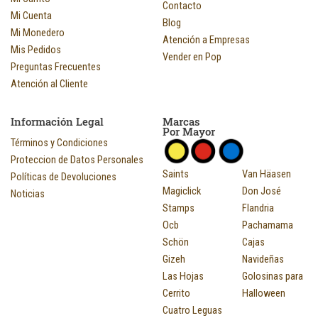
Contacto
Mi Cuenta
Blog
Mi Monedero
Atención a Empresas
Mis Pedidos
Vender en Pop
Preguntas Frecuentes
Atención al Cliente
Información Legal
Marcas
Por Mayor
Términos y Condiciones
Proteccion de Datos Personales
Saints
Van Häasen
Políticas de Devoluciones
Magiclick
Don José
Noticias
Stamps
Flandria
Ocb
Pachamama
Schön
Cajas
Gizeh
Navideñas
Las Hojas
Golosinas para
Cerrito
Halloween
Cuatro Leguas