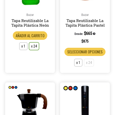
opciones
opcio
se
se
pueden
puede
Bazar
Bazar
Tapa Reutilizable La
Tapa Reutilizable La
elegir
elegir
Tapita Plástica Neón
Tapita Plástica Pastel
en
en
la
la
$
665
Desde:
AÑADIR AL CARRITO
página
página
$
875
de
de
x 1
x 24
SELECCIONAR OPCIONES
producto
produ
x 1
x 24