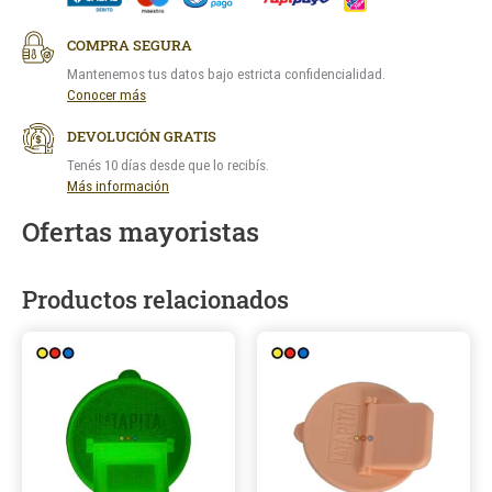
COMPRA SEGURA
Mantenemos tus datos bajo estricta confidencialidad.
Conocer más
DEVOLUCIÓN GRATIS
Tenés 10 días desde que lo recibís.
Más información
Ofertas mayoristas
Productos relacionados
Este
Este
producto
produ
tiene
tiene
múltiples
múltip
variantes.
varian
Las
Las