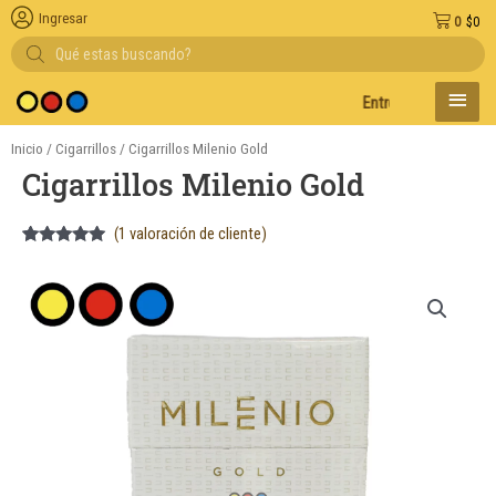
Ingresar
0
$
0
Búsqueda
de
productos
MENÚ
Entregas en el día en 
PRINC
Inicio
/
Cigarrillos
/ Cigarrillos Milenio Gold
Cigarrillos Milenio Gold
(
1
valoración de cliente)
Valorado
1
5.00
sobre
5 basado
en
puntuación
de cliente