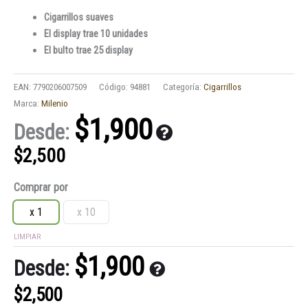
Cigarrillos suaves
El display trae 10 unidades
El bulto trae 25 display
EAN:
7790206007509
Código:
94881
Categoría:
Cigarrillos
Marca:
Milenio
$
1,900
Desde:
$
2,500
Cigarrillos
Comprar por
Milenio
Gold
x 1
x 10
cantidad
LIMPIAR
$
1,900
Desde:
$
2,500