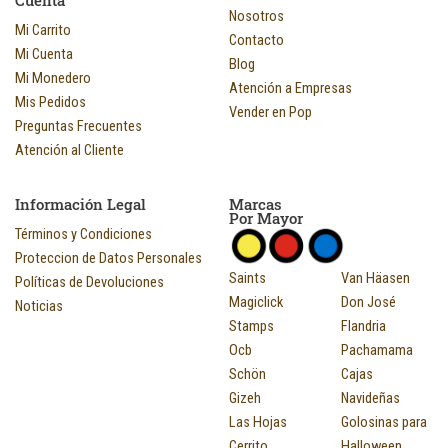
Cuenta
Nosotros
Mi Carrito
Contacto
Mi Cuenta
Blog
Mi Monedero
Atención a Empresas
Mis Pedidos
Vender en Pop
Preguntas Frecuentes
Atención al Cliente
Información Legal
Marcas
Por Mayor
Términos y Condiciones
Proteccion de Datos Personales
Saints
Van Häasen
Políticas de Devoluciones
Magiclick
Don José
Noticias
Stamps
Flandria
Ocb
Pachamama
Schön
Cajas
Gizeh
Navideñas
Las Hojas
Golosinas para
Cerrito
Halloween