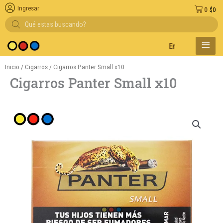
Ingresar
0
$
0
Búsqueda
de
productos
MENÚ
Entregas en el día en
PRINC
Inicio
/
Cigarros
/ Cigarros Panter Small x10
Cigarros Panter Small x10