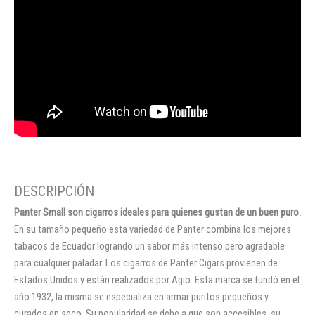
Panter Small son cigarros ideales para quienes gustan de un buen puro.
En su tamaño pequeño esta variedad de Panter combina los mejores
tabacos de Ecuador logrando un sabor más intenso pero agradable
para cualquier paladar. Los cigarros de Panter Cigars provienen de
Estados Unidos y están realizados por Agio. Esta marca se fundó en el
año 1932, la misma se especializa en armar puritos pequeños y
curados en seco. Su popularidad se debe a que son accesibles, su