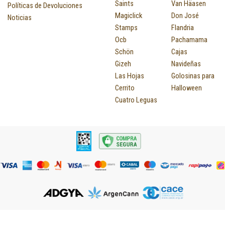
Saints
Van Häasen
Políticas de Devoluciones
Magiclick
Don José
Noticias
Stamps
Flandria
Ocb
Pachamama
Schön
Cajas
Gizeh
Navideñas
Las Hojas
Golosinas para
Cerrito
Halloween
Cuatro Leguas