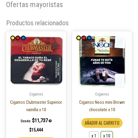
Ofertas mayoristas
Productos relacionados
Este
product
tiene
múltiple
variantes
Las
opcione
se
pueden
Cigarros
Cigarros
elegir
Cigarros Clubmaster Superior
Cigarros Neos mini Brown
en
vainilla x 10
chocolate x 10
la
$
11,737
Desde:
AÑADIR AL CARRITO
página
$
15,444
de
x 1
x 10