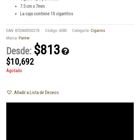
7.5 cm x 7mm
La caja contiene 10 cigarritos
EAN:
8720400552276
Código:
6380
Categoría:
Cigarros
Marca:
Panter
$
813
Desde:
$
10,692
Agotado
Añadir a Lista de Deseos