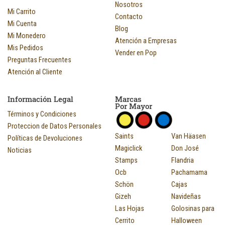
Nosotros
Mi Carrito
Contacto
Mi Cuenta
Blog
Mi Monedero
Atención a Empresas
Mis Pedidos
Vender en Pop
Preguntas Frecuentes
Atención al Cliente
Información Legal
Marcas
Por Mayor
Términos y Condiciones
Proteccion de Datos Personales
Saints
Van Häasen
Políticas de Devoluciones
Magiclick
Don José
Noticias
Stamps
Flandria
Ocb
Pachamama
Schön
Cajas
Gizeh
Navideñas
Las Hojas
Golosinas para
Cerrito
Halloween