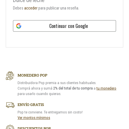
Dulce de leche”
Debes
acceder
para publicar una reseña.
Continuar con
Google
MONEDERO POP
Distribuidora Pop premia a sus clientes habituales.
Comprá ahora y sumá
2% del total de tu compra
a
tu monedero
para usarlo cuando quieras.
ENVÍO GRATIS
Pop te conviene. Te entregamos sin costo!
Ver montos mínimos
DESCUENTOS POP