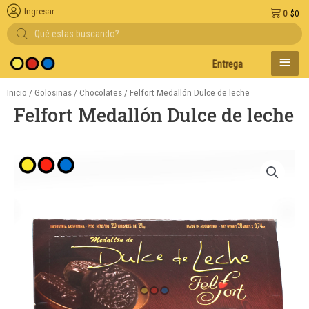
Ingresar
0
$
0
Búsqueda
de
productos
MENÚ
Entregas en el día en AMBA
PRINC
Inicio
/
Golosinas
/
Chocolates
/ Felfort Medallón Dulce de leche
Felfort Medallón Dulce de leche