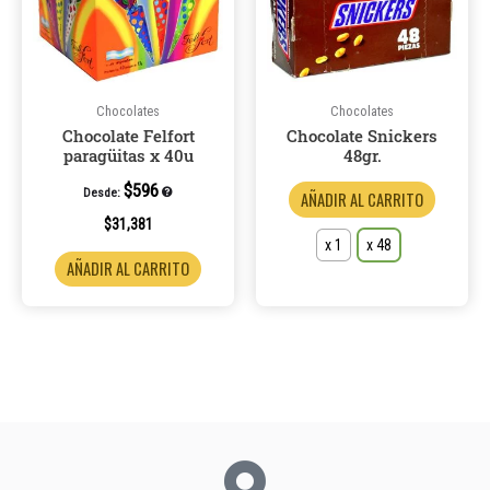
variantes
Las
opcione
se
pueden
Chocolates
Chocolates
Chocolate Felfort
Chocolate Snickers
elegir
paragüitas x 40u
48gr.
en
la
$
596
Desde:
AÑADIR AL CARRITO
página
$
31,381
de
x 1
x 48
AÑADIR AL CARRITO
product