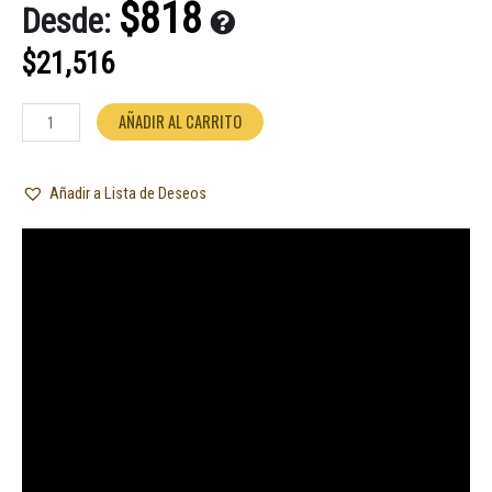
cantidad
$
818
Desde:
$
21,516
AÑADIR AL CARRITO
Añadir a Lista de Deseos