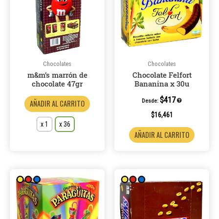
múltiples
variantes.
Las
opciones
se
pueden
Chocolates
Chocolates
m&m’s marrón de
Chocolate Felfort
elegir
chocolate 47gr
Bananina x 30u
en
la
$
417
Desde:
AÑADIR AL CARRITO
página
$
16,461
de
x 1
x 36
AÑADIR AL CARRITO
producto
Este
product
tiene
múltiple