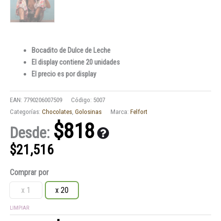
Bocadito de Dulce de Leche
El display contiene 20 unidades
El precio es por display
EAN:
7790206007509
Código:
5007
Categorías:
Chocolates
,
Golosinas
Marca:
Felfort
$
818
Desde:
$
21,516
Felfort
Comprar por
Medallón
Dulce
x 1
x 20
de
LIMPIAR
leche