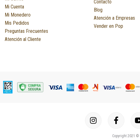
Contacto
Mi Cuenta
Blog
Mi Monedero
Atención a Empresas
Mis Pedidos
Vender en Pop
Preguntas Frecuentes
Atención al Cliente
I
F
n
a
s
c
Copyright 2021 © 
t
e