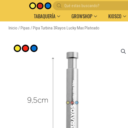
Búsqueda
Entregas en el día en AMBA
Descuento por volum
de
productos
TABAQUERÍA
GROWSHOP
KIOSCO
Inicio
/
Pipas
/ Pipa Turbina 3Rayos Lucky Max Plateado