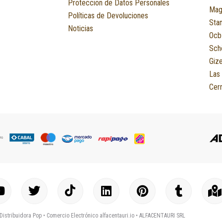
Proteccion de Datos Personales
Mag
Políticas de Devoluciones
Sta
Noticias
Ocb
Sch
Giz
Las
Cerr
Y
T
I
L
P
T
o
w
c
i
i
u
a
u
i
o
n
n
m
p
Distribuidora Pop •
Comercio Electrónico alfacentauri.io
• ALFACENTAURI SRL
t
t
n
k
t
b
-