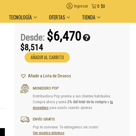
Ingresar
0
$
0
TECNOLOGÍA
OFERTAS
TIENDA
$
6,470
Desde:
$
8,514
Pipa
AÑADIR AL CARRITO
Turbina
3Rayos
Lucky
Añadir a Lista de Deseos
Max
Plateado
MONEDERO POP
cantidad
Distribuidora Pop premia a sus clientes habituales.
Comprá ahora y sumá
2% del total de tu compra
a
tu
monedero
para usarlo cuando quieras.
ENVÍO GRATIS
Pop te conviene. Te entregamos sin costo!
Ver montos mínimos