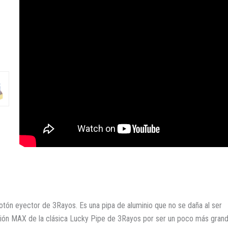
botón eyector de 3Rayos. Es una pipa de aluminio que no se daña al ser
versión MAX de la clásica Lucky Pipe de 3Rayos por ser un poco más gran