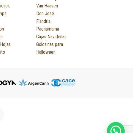
iclick
Van Häasen
mps
Don José
Flandria
ön
Pachamama
eh
Cajas Navideñas
 Hojas
Golosinas para
ito
Halloween
M