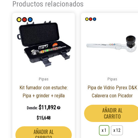
Productos relacionados
Pipas
Pipas
Kit fumador con estuche:
Pipa de Vidrio Pyrex D&K
Pipa + grinder + rejilla
Calavera con Picador
$
11,892
Desde:
AÑADIR AL
CARRITO
$
15,648
x 1
x 12
AÑADIR AL
CARRITO