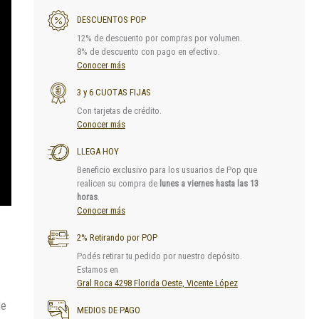
DESCUENTOS POP
12% de descuento por compras por volumen.
8% de descuento con pago en efectivo.
Conocer más
3 y 6 CUOTAS FIJAS
Con tarjetas de crédito.
Conocer más
LLEGA HOY
Beneficio exclusivo para los usuarios de Pop que
realicen su compra de
lunes a viernes hasta las 13
horas
.
Conocer más
2% Retirando por POP
Podés retirar tu pedido por nuestro depósito.
Estamos en
Gral Roca 4298 Florida Oeste, Vicente López
de
MEDIOS DE PAGO