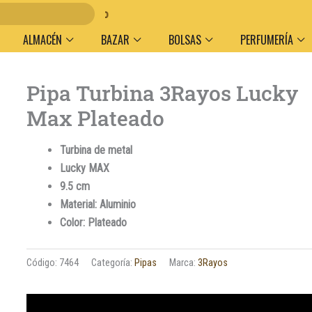
en y medio de pago
ALMACÉN
BAZAR
BOLSAS
PERFUMERÍA
Pipa Turbina 3Rayos Lucky
Max Plateado
Turbina de metal
Lucky MAX
9.5 cm
Material: Aluminio
Color: Plateado
Código:
7464
Categoría:
Pipas
Marca:
3Rayos