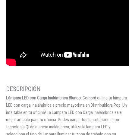
Lámpara LED con Carga Inalámbrica Blanco.
Comprá online tu lámpara
LED con carga inalámbrica a precio mayorista en Distribuidora Pop. Un
infaltable en tu oficina! La Lampara LED con Carga Inalámbrica es el
mejor articulo para tu oficina. Podes cargar tus smartphones con
tecnología Qi de manera inalámbrica, utiliza la lampara LED y
selecciona el tipo de luz para iluminar tu zona de trabajo con su