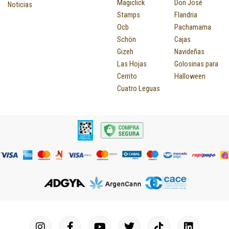
Magiclick
Don José
Noticias
Stamps
Flandria
Ocb
Pachamama
Schön
Cajas
Gizeh
Navideñas
Las Hojas
Golosinas para
Cerrito
Halloween
Cuatro Leguas
I
F
P
Y
T
T
M
I
L