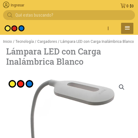
Ingresar
0
$
0
Búsqueda
de
productos
MENÚ
Entregas en el día 
PRINC
Inicio
/
Tecnología
/
Cargadores
/ Lámpara LED con Carga Inalámbrica Blanco
Lámpara LED con Carga
Inalámbrica Blanco