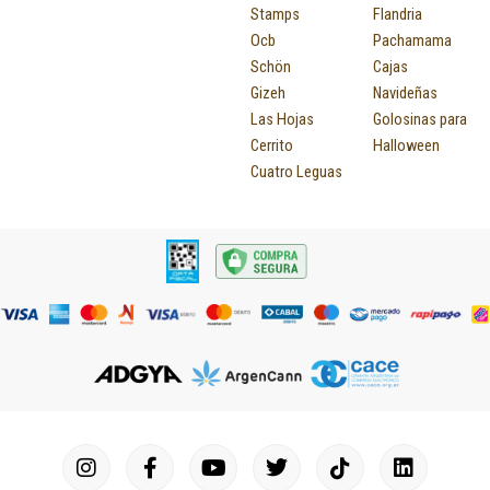
Stamps
Flandria
Ocb
Pachamama
Schön
Cajas
Gizeh
Navideñas
Las Hojas
Golosinas para
Cerrito
Halloween
Cuatro Leguas
I
F
P
Y
T
T
M
I
L
n
a
i
o
u
w
a
c
i