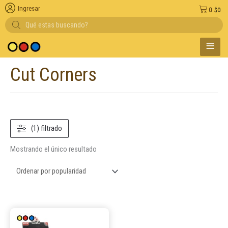
Ingresar
0
$
0
Búsqueda
de
productos
MENÚ
dio de pago
PRINC
Cut Corners
(1) filtrado
Mostrando el único resultado
Este
producto