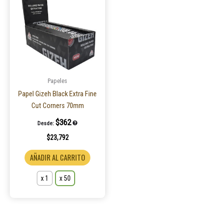
tiene
múltiples
variantes.
Las
opciones
se
pueden
Papeles
elegir
Papel Gizeh Black Extra Fine
en
Cut Corners 70mm
la
$
362
Desde:
página
$
23,792
de
producto
AÑADIR AL CARRITO
x 1
x 50