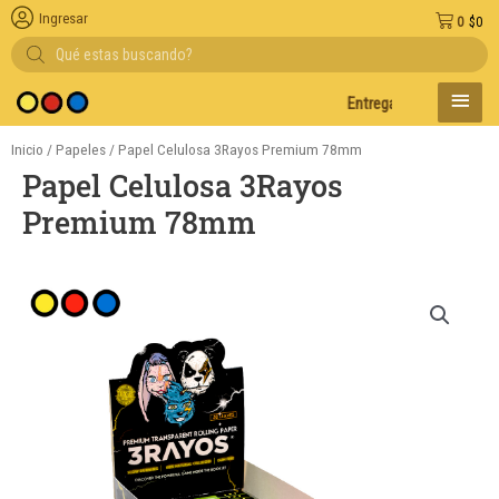
Ingresar
0
$
0
Búsqueda
de
productos
MENÚ
Entregas en el día en AMB
PRINC
Inicio
/
Papeles
/ Papel Celulosa 3Rayos Premium 78mm
Papel Celulosa 3Rayos
Premium 78mm