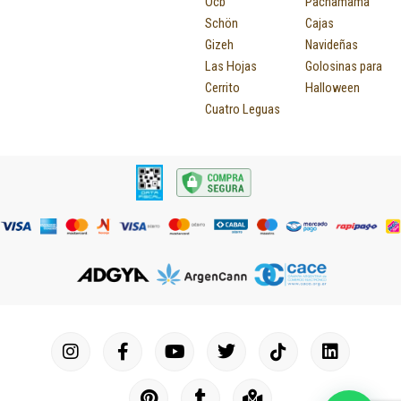
Ocb
Pachamama
Schön
Cajas
Gizeh
Navideñas
Las Hojas
Golosinas para
Cerrito
Halloween
Cuatro Leguas
I
F
P
Y
T
T
M
I
L
n
a
i
o
u
w
a
c
i
s
c
n
u
m
i
p
o
n
t
e
t
t
b
t
-
n
k