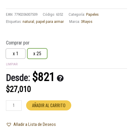
EAN:
7790206007509
Código:
6352
Categoría:
Papeles
Etiquetas:
natural
,
papel para armar
Marca:
3Rayos
Papel
Comprar por
Celulosa
3Rayos
x 1
x 25
Premium
LIMPIAR
78mm
cantidad
$
821
Desde:
$
27,010
AÑADIR AL CARRITO
Añadir a Lista de Deseos