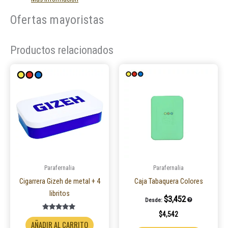
Ofertas mayoristas
Productos relacionados
Este
producto
tiene
múltiples
variantes.
Las
opciones
se
pueden
Parafernalia
Parafernalia
elegir
Cigarrera Gizeh de metal + 4
Caja Tabaquera Colores
en
libritos
$
3,452
Desde:
la
$
4,542
página
Valorado en
5.00
AÑADIR AL CARRITO
de 5