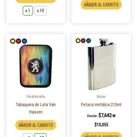
de
AÑADIR AL CARRITO
producto
x 1
x 10
Este
producto
tiene
múltiples
variantes.
Las
opciones
se
pueden
Parafernalia
Bazar
elegir
Tabaquera de Lata Van
Petaca metálica 210ml
en
Häasen
$
7,642
Desde:
la
AÑADIR AL CARRITO
$
10,055
página
de